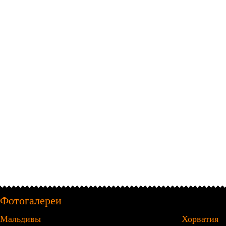
Фотогалереи
Мальдивы
Хорватия