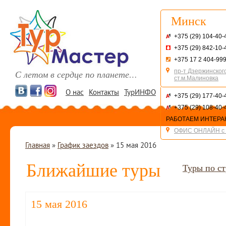
Минск
+375 (29) 104-40-
+375 (29) 842-10-
+375 17 2 404-99
пр-т Дзержинского
С летом в сердце по планете…
ст.м.Малиновка
О нас
Контакты
ТурИНФО
+375 (29) 177-40-
+375 (29) 108-40-
РАБОТАЕМ ИНТЕРА
ОФИС ОНЛАЙН с 
Главная
»
График заездов
»
15 мая 2016
Ближайшие туры
Туры по с
15 мая 2016