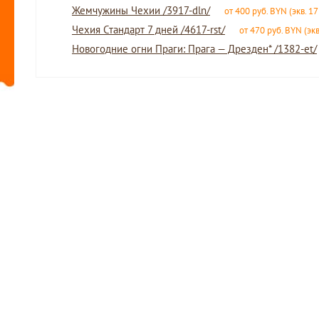
Жемчужины Чехии /3917-dln/
от 400 руб. BYN (экв. 17
Чехия Стандарт 7 дней /4617-rst/
от 470 руб. BYN (экв
Новогодние огни Праги: Прага — Дрезден* /1382-et/