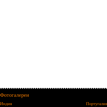
Фотогалереи
Индия
Португали