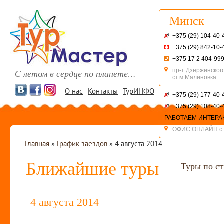
Минск
+375 (29) 104-40-
+375 (29) 842-10-
+375 17 2 404-99
пр-т Дзержинского
С летом в сердце по планете…
ст.м.Малиновка
О нас
Контакты
ТурИНФО
+375 (29) 177-40-
+375 (29) 108-40-
РАБОТАЕМ ИНТЕРА
ОФИС ОНЛАЙН с 
Главная
»
График заездов
»
4 августа 2014
Ближайшие туры
Туры по с
4 августа 2014